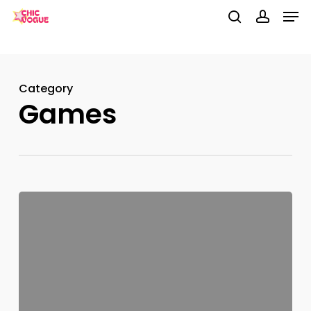
Men
Skip
G-3VSCHFF76N
to
search
account
Close
main
Menu
content
Category
Games
Казино
с
отличной
техподдержкой
–
быстрое