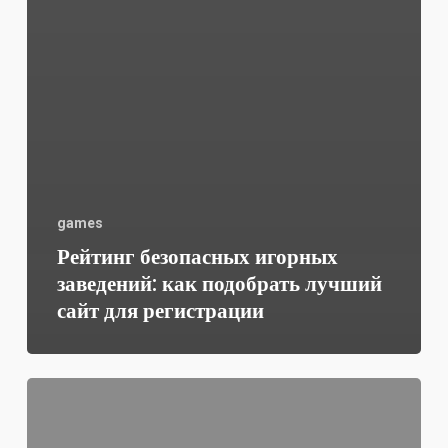
games
Рейтинг безопасных игорных
заведений: как подобрать лучший
сайт для регистрации
Обзор
азартного