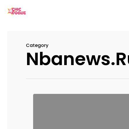
Skip
G-3VSCHFF76N
to
main
content
Category
Nbanews.r
Hit enter to search or ESC to close
Старые
игровые
автоматы
популярные