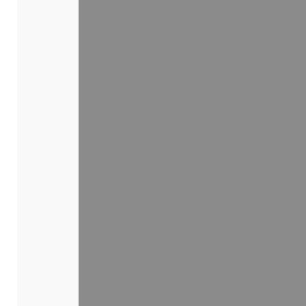
старые
автоматы
и
где
в
них
игратьСтарые
игровые
автоматы