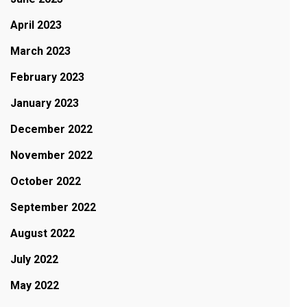
April 2023
March 2023
February 2023
January 2023
December 2022
November 2022
October 2022
September 2022
August 2022
July 2022
May 2022