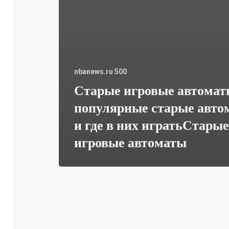
nbanews.ru 500
Старые игровые автома
популярные старые авто
и где в них игратьСтарые
игровые автоматы