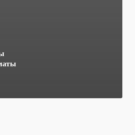
ты
маты