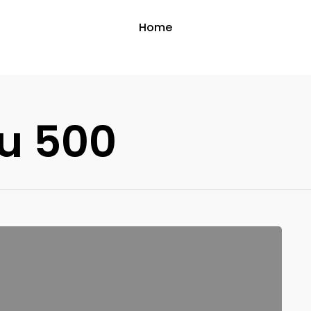
Home
u 500