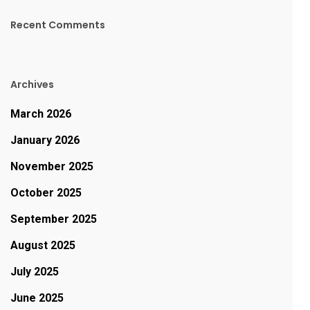
Recent Comments
Archives
March 2026
January 2026
November 2025
October 2025
September 2025
August 2025
July 2025
June 2025