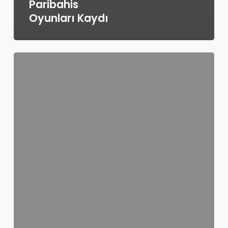
Paribahis
Oyunları Kaydı
Paribahis
Platformu
Erişimi